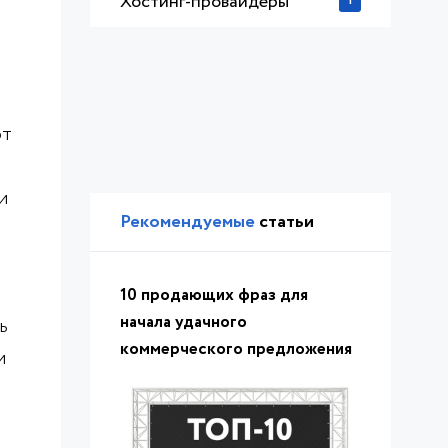
Хостинг-провайдеры
1
от
и
Рекомендуемые
статьи
10 продающих фраз для
начала удачного
ь
коммерческого предложения
и