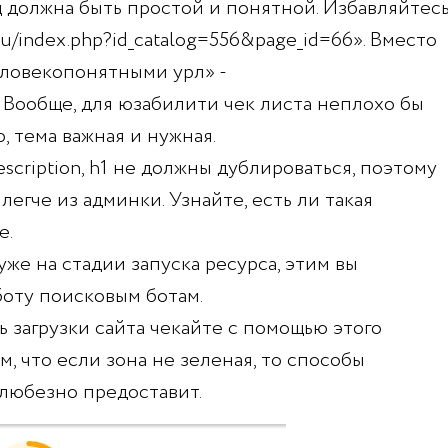
 должна быть простой и понятной. Избавляйтес
u/index.php?id_catalog=556&page_id=66». Вместо
еловекопонятными урл» -
» Вообще, для юзабилити чек листа неплохо бы
, тема важная и нужная.
description, h1 не должны дублироваться, поэтому
егче из админки. Узнайте, есть ли такая
е.
же на стадии запуска ресурса, этим вы
боту поисковым ботам.
ть загрузки сайта чекайте с помощью этого
м, что если зона не зеленая, то способы
 любезно предоставит.