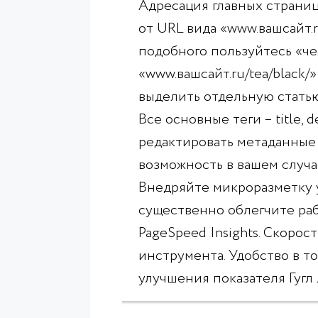
Адресация главных страниц
от URL вида «www.вашсайт.r
подобного пользуйтесь «ч
«www.вашсайт.ru/tea/black/
выделить отдельную статью
Все основные теги – title, 
редактировать метаданные л
возможность в вашем случа
Внедряйте микроразметку у
существенно облегчите ра
PageSpeed Insights. Скорос
инструмента. Удобство в то
улучшения показателя Гугл