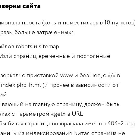
оверки сайта
онала проста (хоть и поместилась в 18 пунктов)
 разы больше затраченных:
йлов robots и sitemap
бли страниц, временные и постоянные
еркал: с приставкой www и без нее, с «/» в
с index.php-html (и прочее в зависимости от
ий.
зывающий на главную страницу, должен быть
чках с параметром «get» в URL
обы битая страница возвращала именно 404-й код
раницу из индексирования. Битая страница не