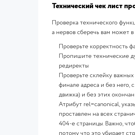
Технический чек лист пр
Проверка технического функци
а нервов сберечь вам может в
Проверьте корректность фа
Пропишите технические ду
редиректы
Проверьте склейку важных з
финале адреса и без него, 
движка) и без этих окончан
Атрибут rel=canonical, ука
проставлен на всех страни
404-е страницы. Важно, чт
потому что это убирает ст