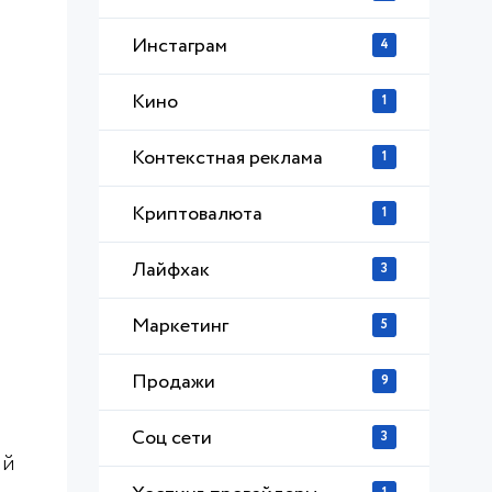
Инстаграм
4
Кино
1
Контекстная реклама
1
Криптовалюта
1
Лайфхак
3
Маркетинг
5
Продажи
9
Соц сети
3
ый