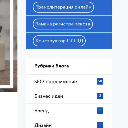
Транслитерация онлайн
Замена регистра текста
Конструктор ПОПД
Рубрики блога
SEO-продвижение
50
Бизнес идеи
2
Бренд
1
Дизайн
1