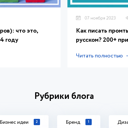
07 ноября 2023
ов): что это,
Как писать промт
24 году
русском? 200+ при
Читать полностью
Рубрики блога
Бизнес идеи
Бренд
Диз
2
1