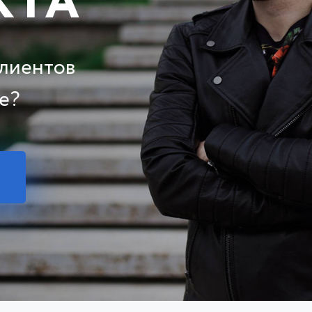
КТА
клиентов
е?