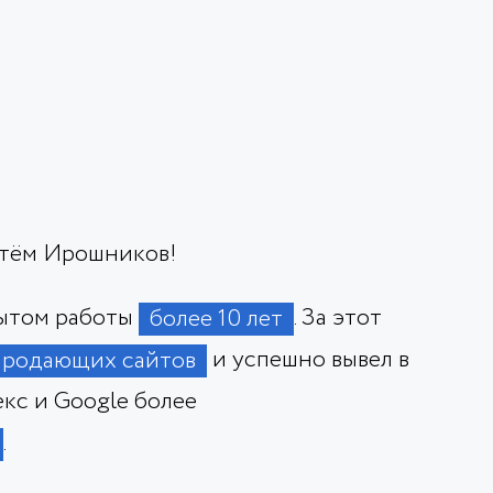
ртём Ирошников!
пытом работы
. За этот
более 10 лет
и успешно вывел в
продающих сайтов
кс и Google более
.