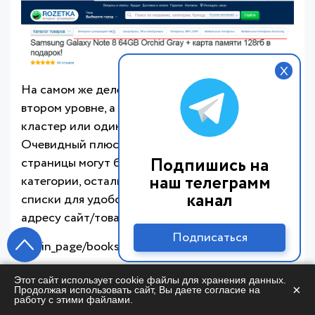
X
На самом же деле, товар располагается на
втором уровне, а блок /р выдает или текущий
кластер или один из параметров магазина.
Очевидный плюс этого способа - важные
Подпишись на
страницы могут быть в пределах вообще одной
наш телеграмм
категории, остальные же страницы выдают
канал
списки для удобства. Пусть товары лежат по
адресу сайт/товар№22333, а категории вида:
Подписаться
main_page/books/
main_page/books/fantastica
Этот сайт использует cookie файлы для хранения данных.
×
Продолжая использовать сайт, Вы даете согласие на
работу с этими файлами.
main_page/books/fantastica/russian