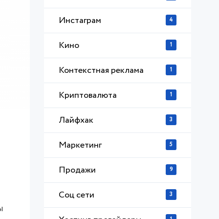
Инстаграм
4
Кино
1
Контекстная реклама
1
Криптовалюта
1
Лайфхак
3
Маркетинг
5
Продажи
9
Соц сети
3
ы